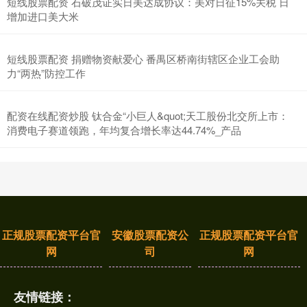
短线股票配资 石破茂证实日美达成协议：美对日征15%关税 日
增加进口美大米
短线股票配资 捐赠物资献爱心 番禺区桥南街辖区企业工会助
力“两热”防控工作
配资在线配资炒股 钛合金“小巨人&quot;天工股份北交所上市：
消费电子赛道领跑，年均复合增长率达44.74%_产品
正规股票配资平台官
安徽股票配资公
正规股票配资平台官
网
司
网
友情链接：