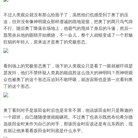
不过人类观众就没有那么给面子了，虽然他们也感受到了奥丁的压
迫，但并没有像神明观众那样虔诚的跪地迎接，把奥丁的两只鸟气得
不行。随后奥丁降落在场地上，他霸气的甩掉了身后的斗篷，然后一
股黑炎从他的眼睛开始燃烧，不一会儿，整个人就蜕变成了一个邪魅
狂狷的年轻人，原来这才是奥丁的究极形态。
看到场上的究极形态奥丁，场下的人类观众只是看了一眼就被吓得瑟
瑟发抖，他们不禁怀疑人类真的能战胜这么强大的神明吗？而神明观
众也被奥丁的这个形态压迫到不敢呼吸，就连宙斯也是第一次看到奥
丁的这个形态。
奥丁看到对手是坂田金时后也是非常不屑，他说坂田金时只是释迦的
一个跟班，自己随随便便就能碾死。不过奥丁也表示既然布伦希尔德
选坂田金时来作为自己的对手，那坂田金时应该还是有点东西的，现
在就让他来看看坂田金时到底是什么水平。