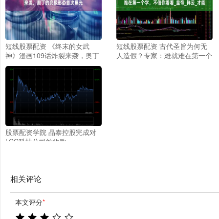
短线股票配资 《终末的女武
短线股票配资 古代圣旨为何无
神》漫画109话炸裂来袭，奥丁
人造假？专家：难就难在第一个
的究极形态首次曝光
字，不信你看看_皇帝_祥云_才
能
股票配资学院 晶泰控股完成对
LCC科技公司的收购
相关评论
本文评分
*