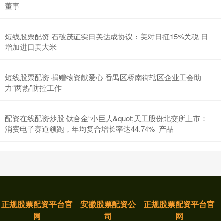
董事
短线股票配资 石破茂证实日美达成协议：美对日征15%关税 日
增加进口美大米
短线股票配资 捐赠物资献爱心 番禺区桥南街辖区企业工会助
力“两热”防控工作
配资在线配资炒股 钛合金“小巨人&quot;天工股份北交所上市：
消费电子赛道领跑，年均复合增长率达44.74%_产品
正规股票配资平台官
安徽股票配资公
正规股票配资平台官
网
司
网