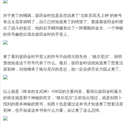
对于奥丁的嘲讽，坂田金时也是反怼说奥丁“北欧至高无上神”的称号
有点太花里胡哨了，自己已经知道奥丁的绝望了。紧接着坂田金时摆
出了战斗的姿态，他的右手瞬间爆发出了一阵耀眼的金光，一个神秘
的符号赫然出现在坂田金时的手背上。
奥丁看到坂田金时手背上的符号不由得大惊失色，“格尔尼尔”，很明
显他知道这个符号代表了什么。最后，坂田金时说他知道奥丁想复活
原初神，但他继承了格尔尼尔的意志，他一定会拼尽全力阻止奥丁。
以上就是《终末的女武神》109话的主要内容，看得出坂田金时最大
的依仗就是那个神秘的符文，“格尔尼尔”之前也出现过，就是别西卜
找到的那本神秘的禁书，别西卜也是通过这本书才知道奥丁想复活原
初神，也不知道这本书有什么力量，会让奥丁这么忌惮。