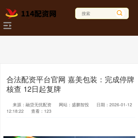
合法配资平台官网 嘉美包装：完成停牌
核查 12日起复牌
来源：融贷无忧配资
网站：盛鹏智投
日期：2026-01-12
12:18:22
查看：123