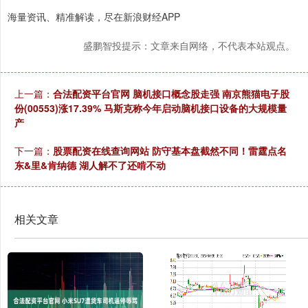
海量资讯、精准解读，尽在新浪财经APP
盛鹏智投提示：文章来自网络，不代表本站观点。
上一篇：
合法配资平台官网 脑机接口概念股走强 南京熊猫电子股
份(00553)涨17.39% 马斯克称今年启动脑机接口设备的大规模量
产
下一篇：
股票配资在线查询网站 防守基本盘截然不同！雷霆点名
东&里&肯纳德 湖人解不了还啃不动
相关文章