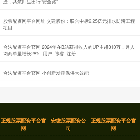
造，共筑师生出行“安全路”
股票配资网平台网址 交建股份：联合中标2.25亿元排水防涝工程
项目
合法配资平台官网 2024年在B站获得收入的UP主超310万，月人
均商单量增长28%_用户_陈睿_注册
合法配资平台官网 小创新发挥保供大效能
正规股票配资平台官
安徽股票配资公
正规股票配资平台官
网
司
网