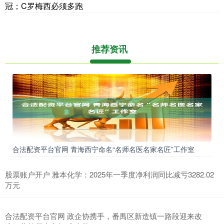
冠；C罗梅西必须多跑
推荐资讯
合法配资平台官网 青海西宁命名“名师名医名家名匠”工作室
股票账户开户 雅本化学：2025年一季度净利润同比减亏3282.02
万元
合法配资平台官网 政企协携手，番禺区新造镇一路段迎来改